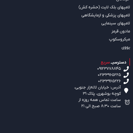
لامپهای بلک لایت (حشره کش)
لامپهای پزشکی و ازمایشگاهی
لامپهای سینمایی
مادون قرمز
میکروسکوپ
یووی
دسترسیــ
سریع
09123778845
02133965225
02133965226
آدرس: خیابان لاله‌زار جنوبی،‌
کوچه بوشهری، پلاک 31
ساعت تماس همه روزه از
ساعت 8:30 صبح الی 21