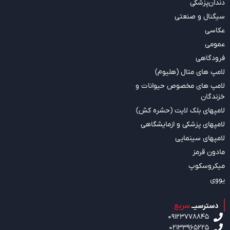
دندان‌پزشکی
سیگنال و صنعتی
عکاسی
عمومی
فرودگاهی
لامپ های متال (هلیوم)
لامپ های مخصوص حیوانات و
خزندگان
لامپهای بلک لایت (حشره کش)
لامپهای پزشکی و ازمایشگاهی
لامپهای سینمایی
مادون قرمز
میکروسکوپ
یووی
دسترسیــ
سریع
09123778845
02133965225