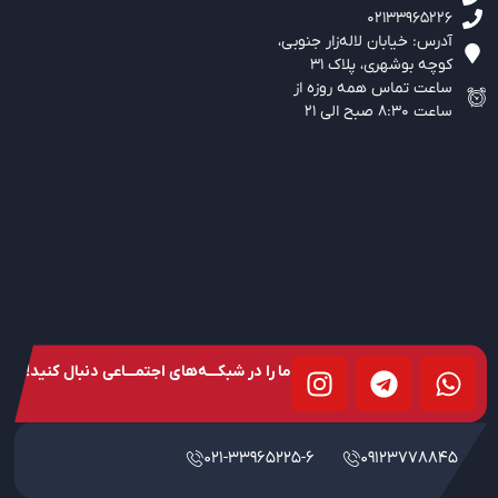
02133965226
آدرس: خیابان لاله‌زار جنوبی،‌
کوچه بوشهری، پلاک 31
ساعت تماس همه روزه از
ساعت 8:30 صبح الی 21
ما را در شبکـــه‌های اجتمـــاعی دنبال کنید!
021-33965225-6
09123778845