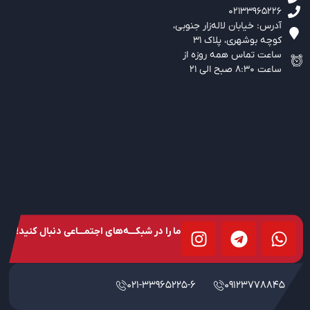
02133965226
آدرس: خیابان لاله‌زار جنوبی،‌
کوچه بوشهری، پلاک 31
ساعت تماس همه روزه از
ساعت 8:30 صبح الی 21
ما را در شبکـــه‌های اجتمـــاعی دنبال کنید!
021-33965225-6
09123778845