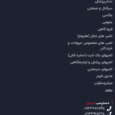
دندان‌پزشکی
سیگنال و صنعتی
عکاسی
عمومی
فرودگاهی
لامپ های متال (هلیوم)
لامپ های مخصوص حیوانات و
خزندگان
لامپهای بلک لایت (حشره کش)
لامپهای پزشکی و ازمایشگاهی
لامپهای سینمایی
مادون قرمز
میکروسکوپ
یووی
دسترسیــ
سریع
09123778845
02133965225