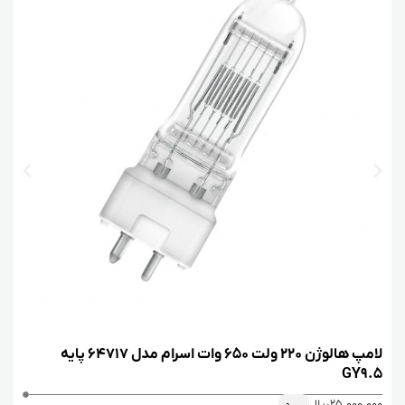
5
ت
لامپ هالوژن 220 ولت 650 وات اسرام مدل 64717 پایه
GY9.5
25.000.000
ریال