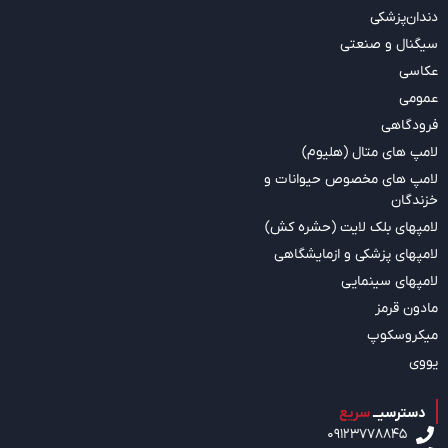
دندان‌پزشکی
سیگنال و صنعتی
عکاسی
عمومی
فرودگاهی
لامپ های متال (هلیوم)
لامپ های مخصوص حیوانات و
خزندگان
لامپهای بلک لایت (حشره کش)
لامپهای پزشکی و ازمایشگاهی
لامپهای سینمایی
مادون قرمز
میکروسکوپ
یووی
دسترسیــ
سریع
09123778845