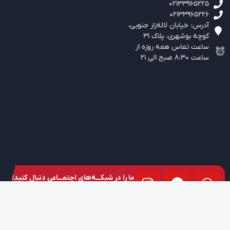
02133965225
02133965226
آدرس: خیابان لاله‌زار جنوبی،‌
کوچه بوشهری، پلاک 31
ساعت تماس همه روزه از
ساعت 8:30 صبح الی 21
ما را در شبکـــه‌های اجتمـــاعی دنبال کنید!
021-33965225-6
09123778845