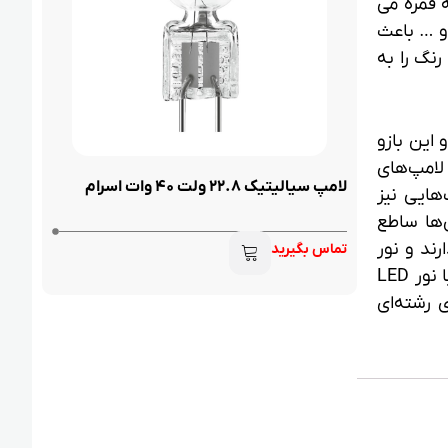
ه قمره می
و … باعث
رنگ را به
این بازو
 لامپ‌های
لامپ سیالیتیک 22.8 ولت 40 وات اسرام
مزیت‌هایی نیز
 از آن‌ها ساطع
ند و نور
تماس بگیرید
آنها به تدریج کاهش پیدا می‌کند؛ بنابراین خطر خاموش شدن ناگهانی در هنگام جراحی از بین می‌رود. در چراغ‌های با نور LED
 رشته‌ای