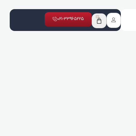
0
021-33965225