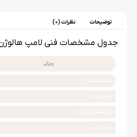
توضیحات
نظرات (0)
جدول مشخصات فنی لامپ هالوژ
ویژگی
شرکت سازنده
ولتاژ (ولت)
توان مصرفی (وات)
جریان (آمپر)