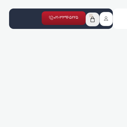
0
021-33965225