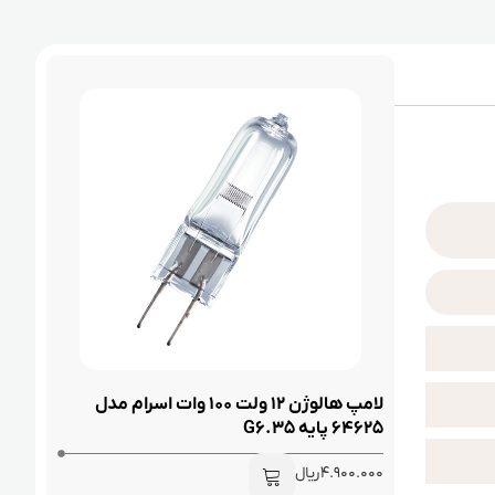
لامپ هالوژن 12 ولت 100 وات اسرام مدل
64625 پایه G6.35
4.900.000
ریال