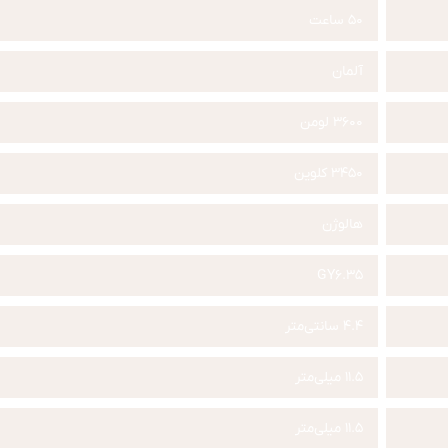
50 ساعت
آلمان
3600 لومن
3450 کلوین
هالوژن
GY6.35
4.4 سانتی‌متر
11.5 میلی‌متر
11.5 میلی‌متر