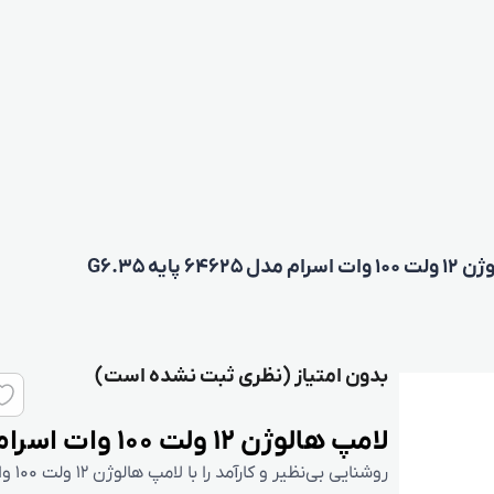
64625 پایه G6.35
بدون امتیاز (نظری ثبت نشده است)
لامپ هالوژن 12 ولت 100 وات اسرام مدل 64625 پایه G6.35