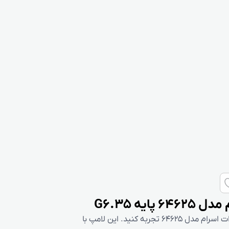
روشنایی بی‌نظیر و کارآمد را با لامپ هالوژن 12 ولت 100 وات اسرام مدل 64625 تجربه کنید. این لامپ با