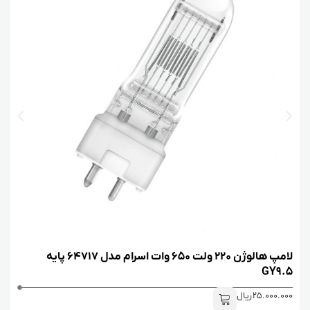
5
ت
لامپ هالوژن 220 ولت 650 وات اسرام مدل 64717 پایه
GY9.5
25.000.000
ریال