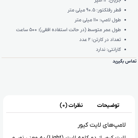
جریان:
12 آمپر
قطر رفلکتور:
90.5 میلی متر
طول لامپ:
110 میلی متر
طول عمر متوسط (در حالت استفاده افقی):
500 ساعت
تعداد در کارتن:
2 عدد
گارانتی:
ندارد
تماس بگیرید
توضیحات
نظرات (0)
لامپ‌های لایت کیور
لایت کیور از دو کلمه لایت (Light) به معنی نور و