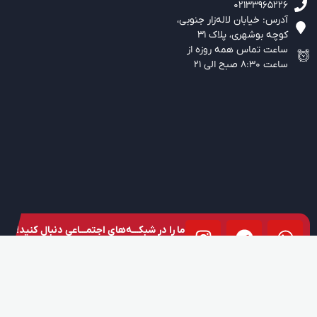
02133965226
آدرس: خیابان لاله‌زار جنوبی،‌
کوچه بوشهری، پلاک 31
ساعت تماس همه روزه از
ساعت 8:30 صبح الی 21
ما را در شبکـــه‌های اجتمـــاعی دنبال کنید!
021-33965225-6
09123778845