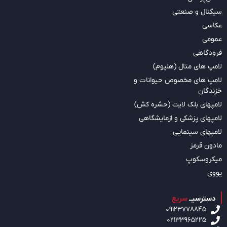
سیگنال و صنعتی
عکاسی
عمومی
فرودگاهی
لامپ های متال (هلیوم)
لامپ های مخصوص حیوانات و
خزندگان
لامپهای بلک لایت (حشره کش)
لامپهای پزشکی و ازمایشگاهی
لامپهای سینمایی
مادون قرمز
میکروسکوپ
یووی
دسترسیــ
سریع
09123778845
02133965225