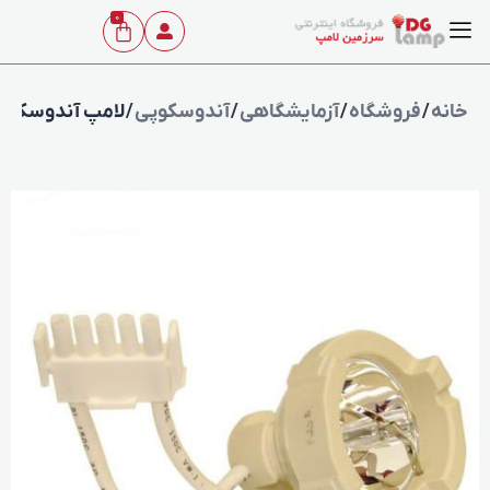
0
خانه
/
فروشگاه
/
آزمایشگاهی
/
آندوسکوپی
/ لامپ آندوسکوپی 14 ولت 180 وات بدون ازون 