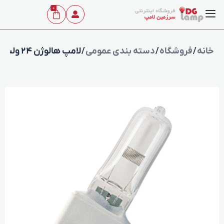
0
خانه
/
فروشگاه
/
دسته بندی عمومی
/ لامپ هالوژن 24 ولت 150 وات اسرام مدل 64643 پایه GZ9.5