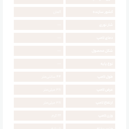
کشور سازنده
آلمان
شار نوری
—
دمای لامپ
—
شکل محصول
—
نوع پایه
—
طول لامپ
44 سانتی‌متر
عرض لامپ
38 میلی‌متر
ارتفاع لامپ
38 میلی‌متر
وزن لامپ
22 گرم
جنس بدنه
شیشه