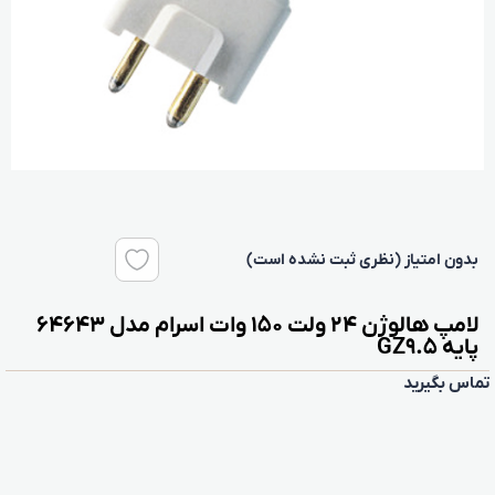
بدون امتیاز (نظری ثبت نشده است)
لامپ هالوژن 24 ولت 150 وات اسرام مدل 64643
پایه GZ9.5
تماس بگیرید