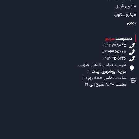
مادون قرمز
میکروسکوپ
یووی
دسترسیــ
سریع
09123778845
02133965225
02133965226
آدرس: خیابان لاله‌زار جنوبی،‌
کوچه بوشهری، پلاک 31
ساعت تماس همه روزه از
ساعت 8:30 صبح الی 21