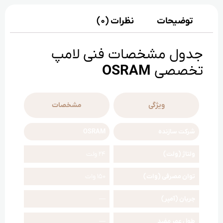
توضیحات
نظرات (0)
جدول مشخصات فنی لامپ
تخصصی
OSRAM
ویژگی
مشخصات
شرکت سازنده
OSRAM
ولتاژ (ولت)
24 ولت
توان مصرفی (وات)
150 وات
جریان (آمپر)
—
طول عمر مفید
—