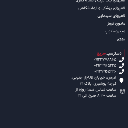
لامپهای بلک لایت (حشره کش)
لامپهای پزشکی و ازمایشگاهی
لامپهای سینمایی
مادون قرمز
میکروسکوپ
یووی
دسترسیــ
سریع
09123778845
02133965225
02133965226
آدرس: خیابان لاله‌زار جنوبی،‌
کوچه بوشهری، پلاک 31
ساعت تماس همه روزه از
ساعت 8:30 صبح الی 21